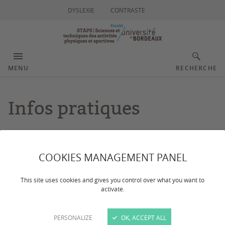
DYSLEXIE
CONTRASTE
MENU
RECHERCHE
Infos pratiques
Dernière mise à jour :
le 08/07/2026
COOKIES MANAGEMENT PANEL
CONTACTS
This site uses cookies and gives you control over what you want to
activate.
Tous les contacts et plans d'accès pour la Faculté des
PERSONALIZE
OK, ACCEPT ALL
STAPS de l'Université de Bordeaux, campus de Pessac