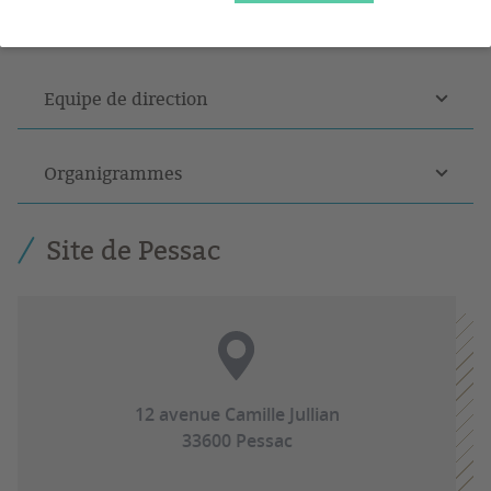
et d'Anglet.
Equipe de direction
Organigrammes
Site de Pessac
12 avenue Camille Jullian
33600 Pessac