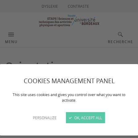
DYSLEXIE
CONTRASTE
MENU
RECHERCHE
Orientation -
Réorientation
COOKIES MANAGEMENT PANEL
This site uses cookies and gives you control over what you want to
activate.
Dernière mise à jour :
le 29/04/2024
PERSONALIZE
OK, ACCEPT ALL
CONTACTS