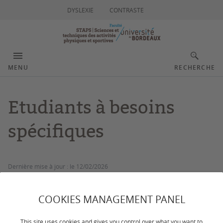
DYSLEXIE
CONTRASTE
MENU
RECHERCHE
Etudiants à besoins
spécifiques
Dernière mise à jour :
le 12/02/2026
CONTACTS
COOKIES MANAGEMENT PANEL
This site uses cookies and gives you control over what you want to