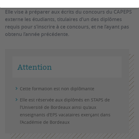
Cette formation, intitulée DU, n’est pas diplômante.
Elle vise à préparer aux écrits du concours du CAPEPS
externe les étudiants, titulaires d’un des diplômes
requis pour s’inscrire à ce concours, et ne l’ayant pas
obtenu l’année précédente.
Attention
Cette formation est non diplômante
Elle est réservée aux diplômés en STAPS de
l’Université de Bordeaux ainsi qu’aux
enseignants d’EPS vacataires exerçant dans
l’Académie de Bordeaux