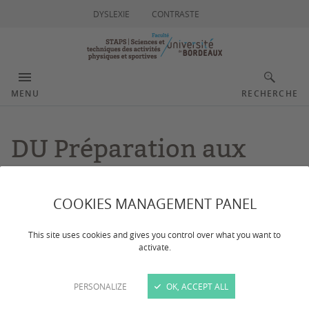
DYSLEXIE
CONTRASTE
MENU
RECHERCHE
DU Préparation aux
écrits du CAPEPS
COOKIES MANAGEMENT PANEL
Dernière mise à jour :
le 03/11/2025
This site uses cookies and gives you control over what you want to
activate.
CONTACTS
PERSONALIZE
OK, ACCEPT ALL