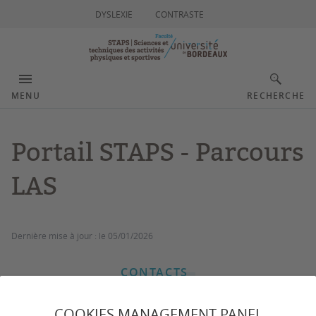
DYSLEXIE
CONTRASTE
MENU
RECHERCHE
Portail STAPS - Parcours
LAS
Dernière mise à jour :
le 05/01/2026
CONTACTS
COOKIES MANAGEMENT PANEL