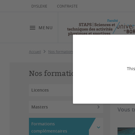
DYSLEXIE
CONTRASTE
MENU
Accueil
Nos formations
Formations complémentaires
Fo
This
Nos formations
Licences
Dernière
Masters
Vous t
Formations
complémentaires