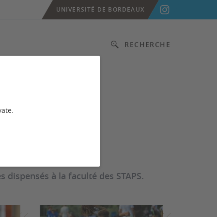
UNIVERSITÉ DE BORDEAUX
RECHERCHE
ntaires
vate.
 dispensés à la faculté des STAPS.