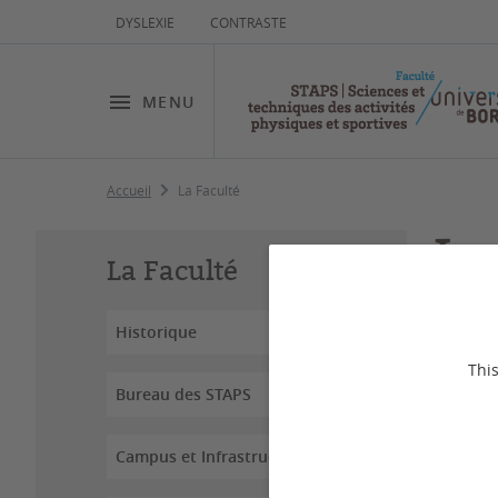
DYSLEXIE
CONTRASTE
MENU
Accueil
La Faculté
La
La Faculté
Historique
Dernière
This
Bureau des STAPS
Rattac
physiq
recher
Campus et Infrastructures
(maste