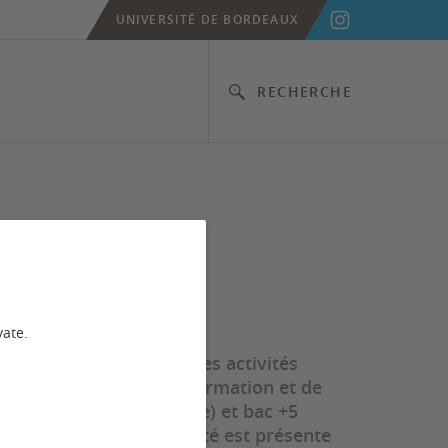
UNIVERSITÉ DE BORDEAUX
RECHERCHE
vate.
ciences et techniques des activités
 propose une offre de formation et de
t licence professionnelle) et bac +5
oles doctorales. La Faculté est présente