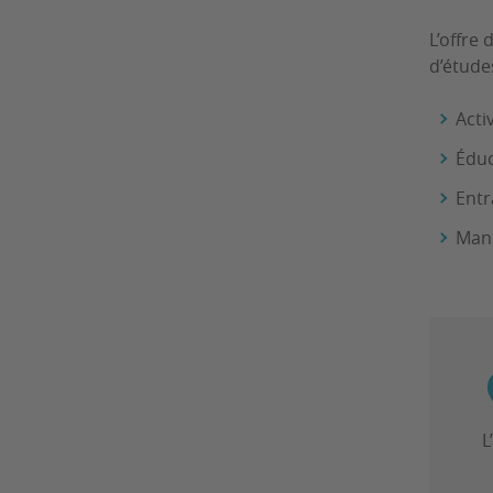
L’offre
d’étude
Acti
Éduc
Entr
Man
L