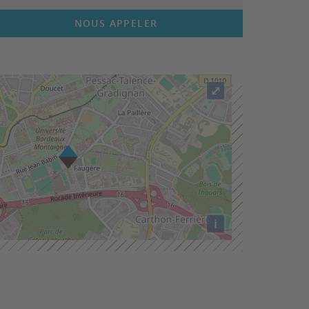
NOUS APPELER
⤢
i