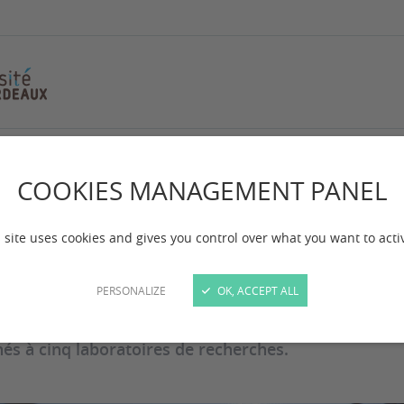
oires associés
COOKIES MANAGEMENT PANEL
cherche et Laborato
 site uses cookies and gives you control over what you want to acti
 mise à jour :
le 17/10/2025
PERSONALIZE
OK, ACCEPT ALL
ulté des STAPS compte 20 enseignants chercheurs ou 
hés à cinq laboratoires de recherches.