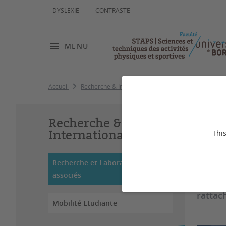
DYSLEXIE
CONTRASTE
MENU
Accueil
Recherche & International
Recherche et Laborat
Re
Recherche &
International
This
Dernière
Recherche et Laboratoires
associés
La Fac
rattac
Mobilité Etudiante