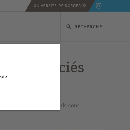
UNIVERSITÉ DE BORDEAUX
RECHERCHE
ires associés
vate.
assimilés (ATER, PAST). Ils sont